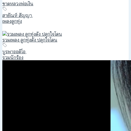
ขาดหลวงพ่อเงิน
สายัณห์ สัญญา
,
เพลงลูกทุ่ง
รวมเพลง ลูกทุ่งดัง ปลุกใจโดน
บูรพาออดิโอ
,
รวมนักร้อง