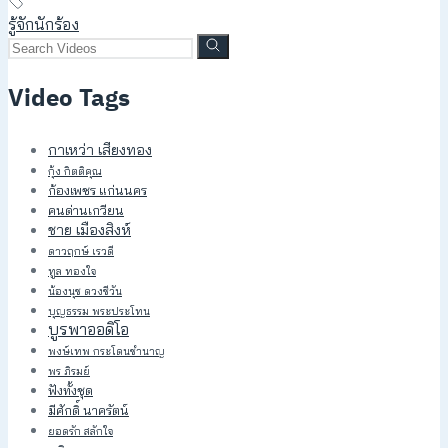
รู้จักนักร้อง
Video Tags
กาเหว่า เสียงทอง
กุ้ง กิตติคุณ
ก้องเพชร แก่นนคร
คนด่านเกวียน
ชาย เมืองสิงห์
ดาวฤกษ์ เรวดี
ทูล ทองใจ
น้องนุช ดวงชีวัน
บุญธรรม พระประโทน
บูรพาออดิโอ
พงษ์เทพ กระโดนชำนาญ
พร ภิรมย์
ฟังทั้งชุด
มีศักดิ์ นาครัตน์
ยอดรัก สลักใจ