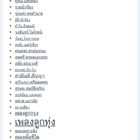
ยุพิน แพรทอง
รวมนักร้อง
รุ่งนคร พรอำนาจ
รู้จักนักร้อง
ลำใย สังฆมณี
วงจันทร์ ไพโรจน์
วันครู โภคาวรรษ
ศรชัย เมฆวิเชียร
ศรเพชร ศรสุพรรณ
สดศรี พรหมเสกสรร
สมัย อ่อนวงศ์
สรเพชร ภิญโญ
สายัณห์ สัญญา
สุกัญญา ศรีสมเพชร
สุรพล สมบัติเจริญ
หงษ์น้อย แดนอุดร
หยาด นภาลัย
อร พรสีมา
เพลงลูกกรุง
เพลงลูกทุ่ง
เพลงเพราะจัง
เพลงเพื่อชีวิต