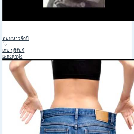
ทนหนาวอีกปี
เด่น บุรีรัมย์
,
เพลงลูกทุ่ง