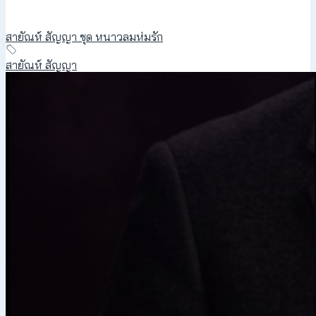
สายัณห์ สัญญา ชุด หนาวลมห่มรัก
สายัณห์ สัญญา