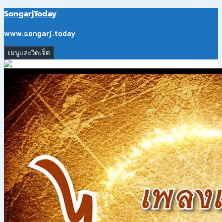
ข้าม
SongarjToday
ไป
ยัง
www.songarj.today
เนื้อหา
เมนูและวิดเจ็ต