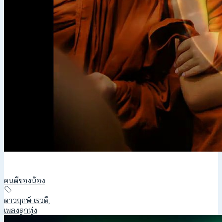
คนดีของน้อง
ดาวฤกษ์ เรวดี
,
เพลงลูกทุ่ง