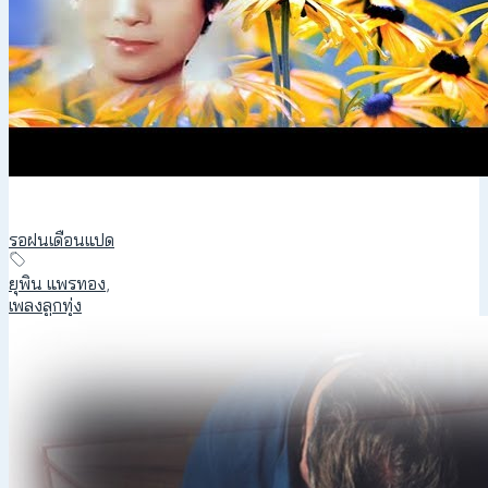
รอฝนเดือนแปด
ยุพิน แพรทอง
,
เพลงลูกทุ่ง