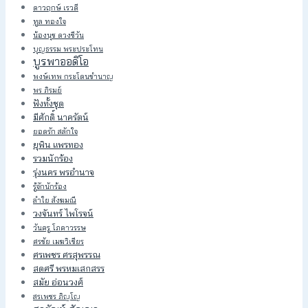
ดาวฤกษ์ เรวดี
ทูล ทองใจ
น้องนุช ดวงชีวัน
บุญธรรม พระประโทน
บูรพาออดิโอ
พงษ์เทพ กระโดนชำนาญ
พร ภิรมย์
ฟังทั้งชุด
มีศักดิ์ นาครัตน์
ยอดรัก สลักใจ
ยุพิน แพรทอง
รวมนักร้อง
รุ่งนคร พรอำนาจ
รู้จักนักร้อง
ลำใย สังฆมณี
วงจันทร์ ไพโรจน์
วันครู โภคาวรรษ
ศรชัย เมฆวิเชียร
ศรเพชร ศรสุพรรณ
สดศรี พรหมเสกสรร
สมัย อ่อนวงศ์
สรเพชร ภิญโญ