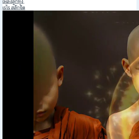
เพลงลูกทุ่ง
,
เรไร สลักจิต