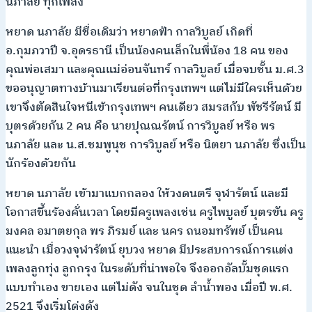
นภาลัย ทุกเพลง
หยาด นภาลัย มีชื่อเดิมว่า หยาดฟ้า กาลวิบูลย์ เกิดที่
อ.กุมภวาปี จ.อุดรธานี เป็นน้องคนเล็กในพี่น้อง 18 คน ของ
คุณพ่อเสมา และคุณแม่อ่อนจันทร์ กาลวิบูลย์ เมื่อจบชั้น ม.ศ.3
ขออนุญาตทางบ้านมาเรียนต่อที่กรุงเทพฯ แต่ไม่มีใครเห็นด้วย
เขาจึงตัดสินใจหนีเข้ากรุงเทพฯ คนเดียว สมรสกับ พัชรีรัตน์ มี
บุตรด้วยกัน 2 คน คือ นายปุณณรัตน์ การวิบูลย์ หรือ พร
นภาลัย และ น.ส.ชมพูนุช การวิบูลย์ หรือ นิตยา นภาลัย ซึ่งเป็น
นักร้องด้วยกัน
หยาด นภาลัย เข้ามาแบกกลอง ให้วงดนตรี จุฬารัตน์ และมี
โอกาสขึ้นร้องคั่นเวลา โดยมีครูเพลงเช่น ครูไพบูลย์ บุตรขัน ครู
มงคล อมาตยกุล พร ภิรมย์ และ นคร ถนอมทรัพย์ เป็นคน
แนะนำ เมื่อวงจุฬารัตน์ ยุบวง หยาด มีประสบการณ์การแต่ง
เพลงลูกทุ่ง ลูกกรุง ในระดับที่น่าพอใจ จึงออกอัลบั้มชุดแรก
แบบทำเอง ขายเอง แต่ไม่ดัง จนในชุด ลำน้ำพอง เมื่อปี พ.ศ.
2521 จึงเริ่มโด่งดัง