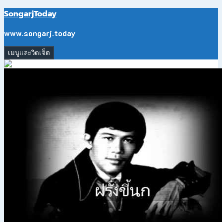
ข้าม
SongarjToday
ไป
ยัง
www.songarj.today
เนื้อหา
เมนูและวิดเจ็ต