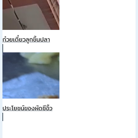
ก๋วยเตี๋ยวลูกชิ้นปลา
ประโยชน์ของผัดซีอิ้ว