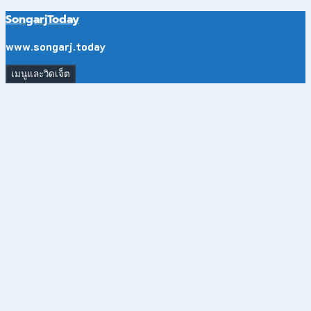
ข้าม
SongarjToday
ไป
ยัง
www.songarj.today
เนื้อหา
เมนูและวิดเจ็ต