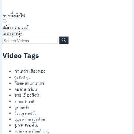
ยายอึ่งผิงไฟ
สมัย อ่อนวงศ์
,
เพลงลูกทุ่ง
Video Tags
กาเหว่า เสียงทอง
กุ้ง กิตติคุณ
ก้องเพชร แก่นนคร
คนด่านเกวียน
ชาย เมืองสิงห์
ดาวฤกษ์ เรวดี
ทูล ทองใจ
น้องนุช ดวงชีวัน
บุญธรรม พระประโทน
บูรพาออดิโอ
พงษ์เทพ กระโดนชำนาญ