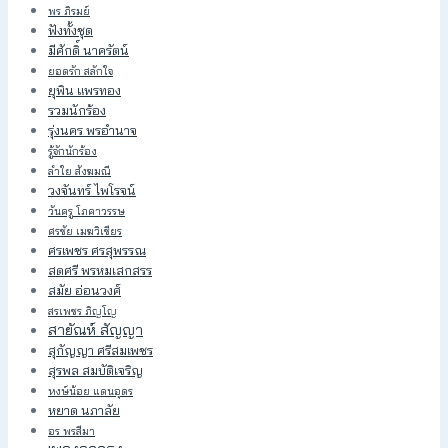
พร ภิรมย์
ฟังทั้งชุด
มีศักดิ์ นาครัตน์
ยอดรัก สลักใจ
ยุพิน แพรทอง
รวมนักร้อง
รุ่งนคร พรอำนาจ
รู้จักนักร้อง
ลำใย สังฆมณี
วงจันทร์ ไพโรจน์
วันครู โภคาวรรษ
ศรชัย เมฆวิเชียร
ศรเพชร ศรสุพรรณ
สดศรี พรหมเสกสรร
สมัย อ่อนวงศ์
สรเพชร ภิญโญ
สายัณห์ สัญญา
สุกัญญา ศรีสมเพชร
สุรพล สมบัติเจริญ
หงษ์น้อย แดนอุดร
หยาด นภาลัย
อร พรสีมา