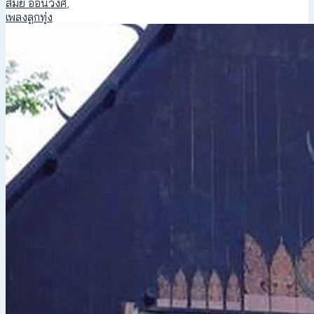
สมัย อ่อนวงศ์
,
เพลงลูกทุ่ง