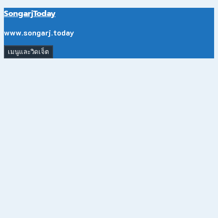
ข้าม
SongarjToday
ไป
ยัง
www.songarj.today
เนื้อหา
เมนูและวิดเจ็ต