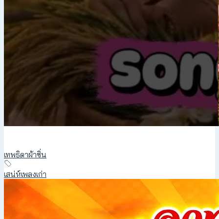
เทพธิดาผ้าซิ่น
เสน่ห์เพลงเก่า