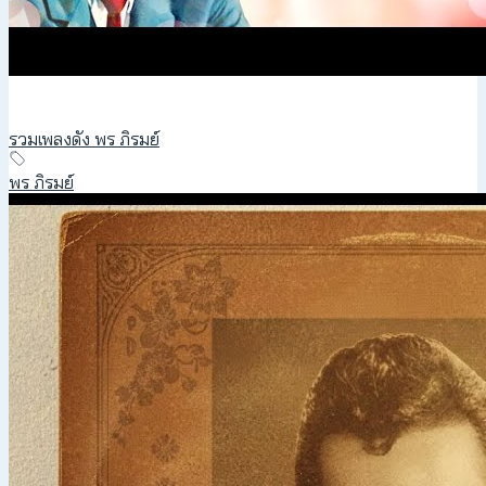
รวมเพลงดัง พร ภิรมย์
พร ภิรมย์