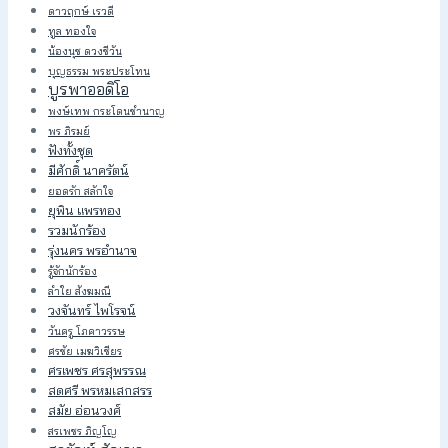
ดาวฤกษ์ เรวดี
ทูล ทองใจ
น้องนุช ดวงชีวัน
บุญธรรม พระประโทน
บูรพาออดิโอ
พงษ์เทพ กระโดนชำนาญ
พร ภิรมย์
ฟังทั้งชุด
มีศักดิ์ นาครัตน์
ยอดรัก สลักใจ
ยุพิน แพรทอง
รวมนักร้อง
รุ่งนคร พรอำนาจ
รู้จักนักร้อง
ลำใย สังฆมณี
วงจันทร์ ไพโรจน์
วันครู โภคาวรรษ
ศรชัย เมฆวิเชียร
ศรเพชร ศรสุพรรณ
สดศรี พรหมเสกสรร
สมัย อ่อนวงศ์
สรเพชร ภิญโญ