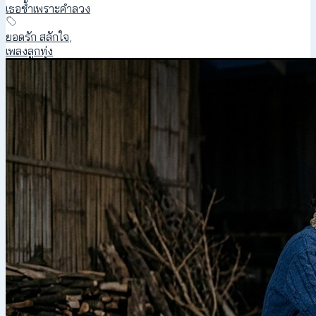
เธอช้ำเพราะคำลวง
ยอดรัก สลักใจ
,
เพลงลูกทุ่ง