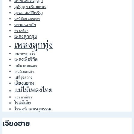
สายัณห์ สัญญา
สุกัญญา ศรีสมเพชร
สุรพล สมบัติเจริญ
หงษ์น้อย แดนอุดร
หยาด นภาลัย
อร พรสีมา
เพลงลูกกรุง
เพลงลูกทุ่ง
เพลงเพราะจัง
เพลงเพื่อชีวิต
เพลิน พรหมแดน
เสน่ห์เพลงเก่า
เสรี รุ่งสว่าง
เสียงสยาม
แม่ไม้เพลงไทย
แวว อาภัสรา
โรสมีเดีย
ไวพจน์ เพชรสุพรรณ
เจียงฮาย