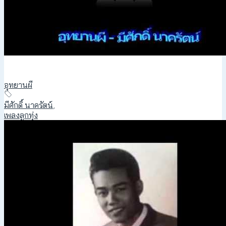
อุทยานผี
มีศักดิ์ นาครัตน์
,
เพลงลูกทุ่ง