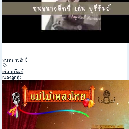
ทนหนาวอีกปี
เด่น บุรีรัมย์
,
เพลงลูกทุ่ง