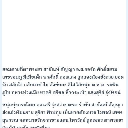
ยอมตายที่ตาพระยา สายัณห์ สัญญา อ.ส.รอรัก ศักดิ์สยาม
เพชรชมภู มีเมียเด็ก พรศักดิ์ ส่องแสง ลูกสองน้องยังสวย ยอด
รัก สลักใจ กลับมาทำไม สังข์ทอง สีใส ไอ้หนุ่ม ต.ช.ด. ระพิน
ภูไท ทหารห่วงเมีย ชาตรี ศรีชล หิ้วกระเป๋า แสงสุรีย์ รุ่งโรจน์
หนุ่มทุ่งกระโจมทอง เสรี รุ่งสว่าง ตชด.รำพัน สายัณห์ สัญญา
ส่งแอ๋วเรียนราม สุริยา ฟ้าปทุม เป็นชายต้องบวช ไวพจน์ เพชร
สุพรรณ จดหมายรักจากชายแดน ไพรวัลย์ ลูกเพชร ตาพระยา