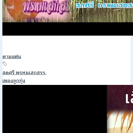
ตามแฟน
สดศรี พรหมเสกสรร
,
เพลงลูกทุ่ง