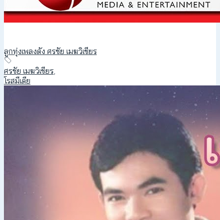
ลูกทุ่งเพลงดัง ศรชัย เมฆวิเชียร
ศรชัย เมฆวิเชียร
,
โรสมีเดีย