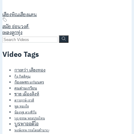
เสียงพิณเสียงแคน
สมัย อ่อนวงศ์
,
เพลงลูกทุ่ง
Video Tags
กาเหว่า เสียงทอง
กุ้ง กิตติคุณ
ก้องเพชร แก่นนคร
คนด่านเกวียน
ชาย เมืองสิงห์
ดาวฤกษ์ เรวดี
ทูล ทองใจ
น้องนุช ดวงชีวัน
บุญธรรม พระประโทน
บูรพาออดิโอ
พงษ์เทพ กระโดนชำนาญ