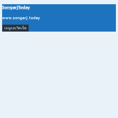
ข้าม
SongarjToday
ไป
ยัง
www.songarj.today
เนื้อหา
เมนูและวิดเจ็ต