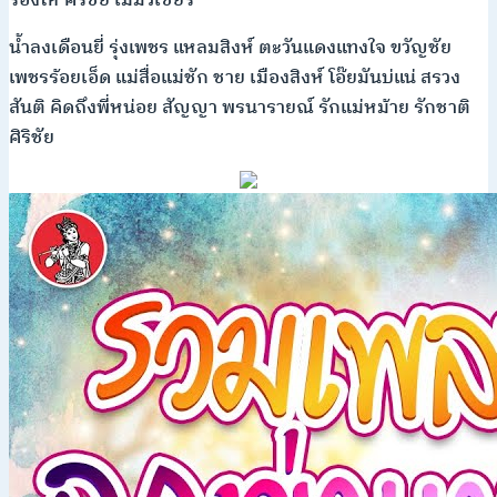
ร้องไห้ ศรชัย เมฆวิเชียร
น้ำลงเดือนยี่ รุ่งเพชร แหลมสิงห์ ตะวันแดงแทงใจ ขวัญชัย
เพชรร้อยเอ็ด แม่สื่อแม่ชัก ชาย เมืองสิงห์ โอ๊ยมันบ่แน่ สรวง
สันติ คิดถึงพี่หน่อย สัญญา พรนารายณ์ รักแม่หม้าย รักชาติ
ศิริชัย