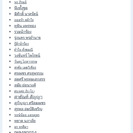
พร ภิรมย์
ฟังทั้งชุด
มีศักดิ์ นาครัตน์
ยอดรัก สลักใจ
ยุพิน แพรทอง
รวมนักร้อง
รุ่งนคร พรอำนาจ
รู้จักนักร้อง
ลำใย สังฆมณี
วงจันทร์ ไพโรจน์
วันครู โภคาวรรษ
ศรชัย เมฆวิเชียร
ศรเพชร ศรสุพรรณ
สดศรี พรหมเสกสรร
สมัย อ่อนวงศ์
สรเพชร ภิญโญ
สายัณห์ สัญญา
สุกัญญา ศรีสมเพชร
สุรพล สมบัติเจริญ
หงษ์น้อย แดนอุดร
หยาด นภาลัย
อร พรสีมา
เพลงลูกกรุง