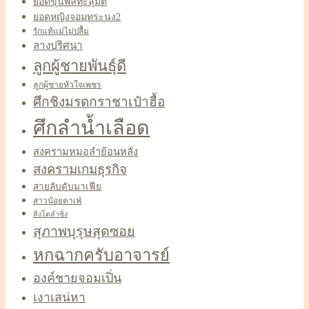
ยอดขุนพลทะลุมิติ
ยอดหญิงจอมทระนง2
รักแท้แม่ไม่ปลื้ม
ลางปริศนา
ลูกผู้ชายพันธุ์ดี
ลูกผู้ชายหัวใจเพชร
ศึกชิงมรดกราชาเป๋าฮื้อ
ศึกลำน้ำเลือด
สงครามหมอลำย้อนหลัง
สงครามเกมธุรกิจ
สายลับดับมาเฟีย
สาวน้อยคาเฟ่
สิงโตลำซิ่ง
สุภาพบุรุษสุดซอย
หกฉากครับอาจารย์
องค์ชายจอมเปิ่น
เงาเสน่หา