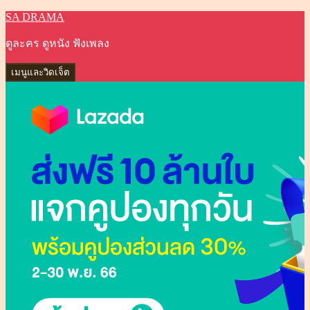
SA DRAMA
ข้าม
ไป
ดูละคร ดูหนัง ฟังเพลง
ยัง
เนื้อหา
เมนูและวิดเจ็ต