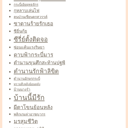
กระบี่เย้ยยุทธจักร
กุหลาบเล่นไฟ
คนป่วนเซียนตกสวรรค์
ซาตานร้ายรักเธอ
ซิยิ่นกุ้ย
ซีรี่ย์ตั้งติดจอ
ซ่อนแค้นแรงริษยา
ดาบฟ้ากระบี่มาร
ตำนานขุนศึกสะท้านปฐพี
ตำนานรักฟ้าลิขิต
ตำนานอักษรกระบี่
ทรายสีเพลิงย้อนหลัง
บ้านนางรำ
บ้านนี้มีรัก
ผีตาโขนย้อนหลัง
พลิกเกมล่าอาชญากร
มรสุมชีวิต