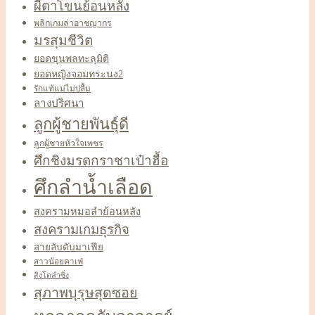
ผีตาโขนย้อนหลัง
พลิกเกมล่าอาชญากร
มรสุมชีวิต
ยอดขุนพลทะลุมิติ
ยอดหญิงจอมทระนง2
รักแท้แม่ไม่ปลื้ม
ลางปริศนา
ลูกผู้ชายพันธุ์ดี
ลูกผู้ชายหัวใจเพชร
ศึกชิงมรดกราชาเป๋าฮื้อ
ศึกลำน้ำเลือด
สงครามหมอลำย้อนหลัง
สงครามเกมธุรกิจ
สายลับดับมาเฟีย
สาวน้อยคาเฟ่
สิงโตลำซิ่ง
สุภาพบุรุษสุดซอย