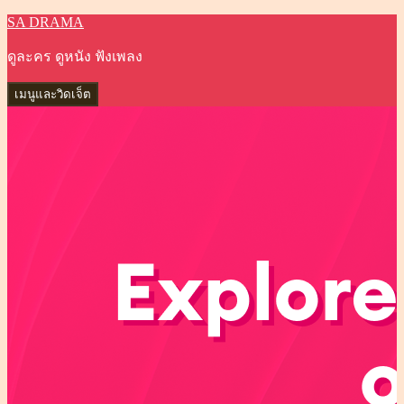
SA DRAMA
ข้าม
ไป
ดูละคร ดูหนัง ฟังเพลง
ยัง
เนื้อหา
เมนูและวิดเจ็ต