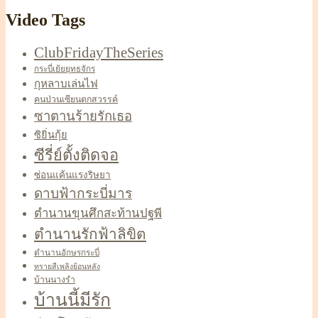
Video Tags
ClubFridayTheSeries
กระบี่เย้ยยุทธจักร
กุหลาบเล่นไฟ
คนป่วนเซียนตกสวรรค์
ซาตานร้ายรักเธอ
ซิยิ่นกุ้ย
ซีรี่ย์ตั้งติดจอ
ซ่อนแค้นแรงริษยา
ดาบฟ้ากระบี่มาร
ตำนานขุนศึกสะท้านปฐพี
ตำนานรักฟ้าลิขิต
ตำนานอักษรกระบี่
ทรายสีเพลิงย้อนหลัง
บ้านนางรำ
บ้านนี้มีรัก