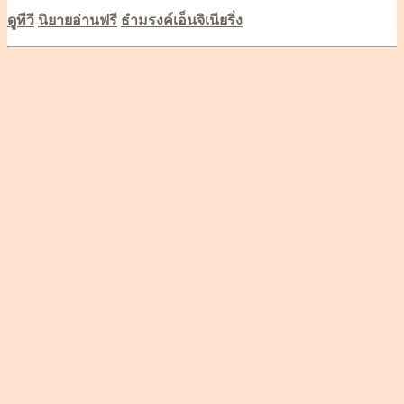
ดูทีวี
นิยายอ่านฟรี
ธำมรงค์เอ็นจิเนียริ่ง
Scroll
Up