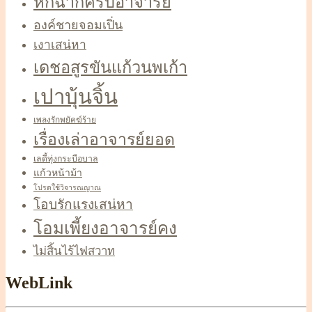
หกฉากครับอาจารย์
องค์ชายจอมเปิ่น
เงาเสน่หา
เดชอสูรขันแก้วนพเก้า
เปาบุ้นจิ้น
เพลงรักพยัคฆ์ร้าย
เรื่องเล่าอาจารย์ยอด
เลดี้ทุ่งกระบือบาล
แก้วหน้าม้า
โปรดใช้วิจารณญาณ
โอบรักแรงเสน่หา
โอมเพี้ยงอาจารย์คง
ไม่สิ้นไร้ไฟสวาท
WebLink