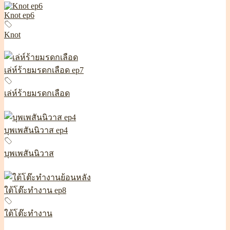
Knot ep6
Knot
เล่ห์ร้ายมรดกเลือด ep7
เล่ห์ร้ายมรดกเลือด
บุพเพสันนิวาส ep4
บุพเพสันนิวาส
ใต้โต๊ะทำงาน ep8
ใต้โต๊ะทำงาน