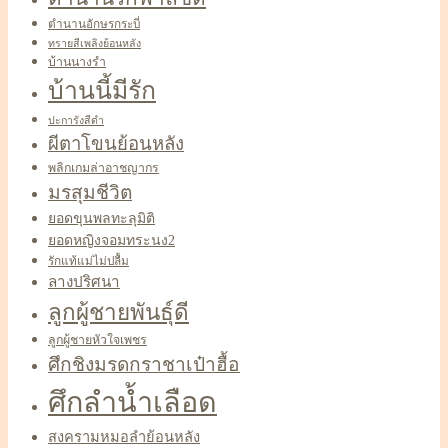
ตำนานอักษรกระบี่
ทรายสีเพลิงย้อนหลัง
บ้านนางรำ
บ้านนี้มีรัก
ปะการังสีดำ
ผีตาโขนย้อนหลัง
พลิกเกมล่าอาชญากร
มรสุมชีวิต
ยอดขุนพลทะลุมิติ
ยอดหญิงจอมทระนง2
รักแท้แม่ไม่ปลื้ม
ลางปริศนา
ลูกผู้ชายพันธุ์ดี
ลูกผู้ชายหัวใจเพชร
ศึกชิงมรดกราชาเป๋าฮื้อ
ศึกลำน้ำเลือด
สงครามหมอลำย้อนหลัง