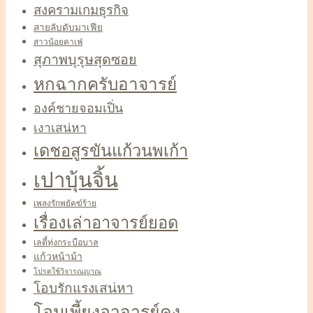
สงครามเกมธุรกิจ
สายลับดับมาเฟีย
สาวน้อยคาเฟ่
สุภาพบุรุษสุดซอย
หกฉากครับอาจารย์
องค์ชายจอมเปิ่น
เงาเสน่หา
เดชอสูรขันแก้วนพเก้า
เปาบุ้นจิ้น
เพลงรักพยัคฆ์ร้าย
เรื่องเล่าอาจารย์ยอด
เลดี้ทุ่งกระบือบาล
แก้วหน้าม้า
โปรดใช้วิจารณญาณ
โอบรักแรงเสน่หา
โอมเพี้ยงอาจารย์คง