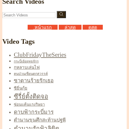
Search Videos
หน้าแรก
ล่าสุด
ดูสด
Video Tags
ClubFridayTheSeries
กระบี่เย้ยยุทธจักร
กุหลาบเล่นไฟ
คนป่วนเซียนตกสวรรค์
ซาตานร้ายรักเธอ
ซิยิ่นกุ้ย
ซีรี่ย์ตั้งติดจอ
ซ่อนแค้นแรงริษยา
ดาบฟ้ากระบี่มาร
ตำนานขุนศึกสะท้านปฐพี
ตำนานรักฟ้าลิขิต