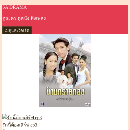
SA DRAMA
ข้าม
ไป
ดูละคร ดูหนัง ฟังเพลง
ยัง
เนื้อหา
เมนูและวิดเจ็ต
รักนี้ต้องเสิร์ฟ ep3