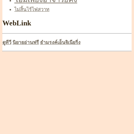
ไม่สิ้นไร้ไฟสวาท
WebLink
ดูทีวี
นิยายอ่านฟรี
ธำมรงค์เอ็นจิเนียริ่ง
Scroll
Up