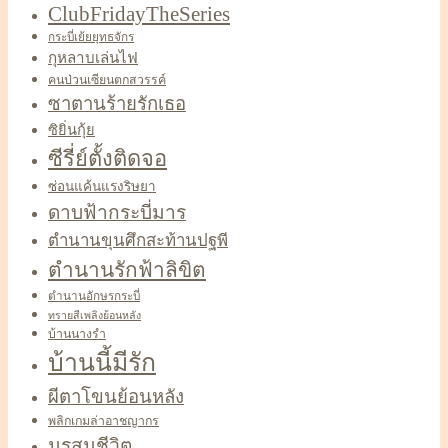
ClubFridayTheSeries
กระบี่เย้ยยุทธจักร
กุหลาบเล่นไฟ
คนป่วนเซียนตกสวรรค์
ซาตานร้ายรักเธอ
ซิยิ่นกุ้ย
ซีรี่ย์ตั้งติดจอ
ซ่อนแค้นแรงริษยา
ดาบฟ้ากระบี่มาร
ตำนานขุนศึกสะท้านปฐพี
ตำนานรักฟ้าลิขิต
ตำนานอักษรกระบี่
ทรายสีเพลิงย้อนหลัง
บ้านนางรำ
บ้านนี้มีรัก
ผีตาโขนย้อนหลัง
พลิกเกมล่าอาชญากร
มรสุมชีวิต