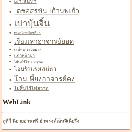
เงาเสน่หา
เดชอสูรขันแก้วนพเก้า
เปาบุ้นจิ้น
เพลงรักพยัคฆ์ร้าย
เรื่องเล่าอาจารย์ยอด
เลดี้ทุ่งกระบือบาล
แก้วหน้าม้า
โปรดใช้วิจารณญาณ
โอบรักแรงเสน่หา
โอมเพี้ยงอาจารย์คง
ไม่สิ้นไร้ไฟสวาท
WebLink
ดูทีวี
นิยายอ่านฟรี
ธำมรงค์เอ็นจิเนียริ่ง