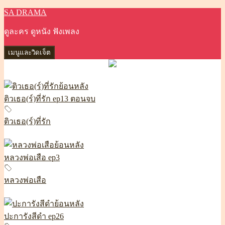
SA DRAMA
ข้าม
ไป
ดูละคร ดูหนัง ฟังเพลง
ยัง
เนื้อหา
เมนูและวิดเจ็ต
ติวเธอ(ร์)ที่รัก ep13 ตอนจบ
ติวเธอ(ร์)ที่รัก
หลวงพ่อเสือ ep3
หลวงพ่อเสือ
ปะการังสีดำ ep26