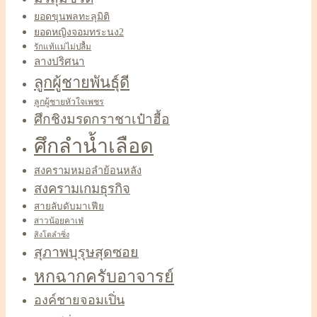
ยอดขุนพลทะลุมิติ
ยอดหญิงจอมทระนง2
รักแท้แม่ไม่ปลื้ม
ลางปริศนา
ลูกผู้ชายพันธุ์ดี
ลูกผู้ชายหัวใจเพชร
ศึกชิงมรดกราชาเป๋าฮื้อ
ศึกลำน้ำเลือด
สงครามหมอลำย้อนหลัง
สงครามเกมธุรกิจ
สายลับดับมาเฟีย
สาวน้อยคาเฟ่
สิงโตลำซิ่ง
สุภาพบุรุษสุดซอย
หกฉากครับอาจารย์
องค์ชายจอมเปิ่น