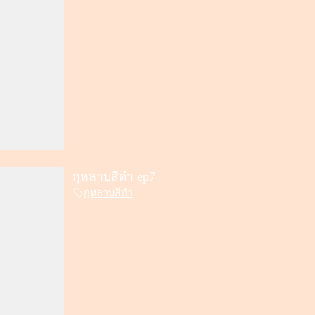
กุหลาบสีดำ ep7
กุหลาบสีดำ