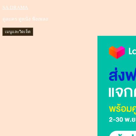
SA DRAMA
ข้าม
ไป
ดูละคร ดูหนัง ฟังเพลง
ยัง
เนื้อหา
เมนูและวิดเจ็ต