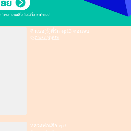
ติวเธอ(ร์)ที่รัก ep13 ตอนจบ
ติวเธอ(ร์)ที่รัก
หลวงพ่อเสือ ep3