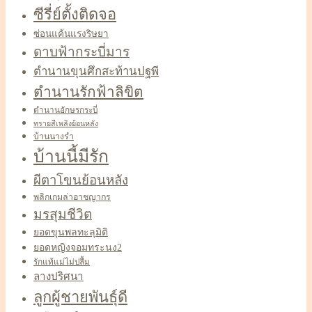
ซีรี่ย์ตั้งติดจอ
ซ่อนแค้นแรงริษยา
ดาบฟ้ากระบี่มาร
ตำนานขุนศึกสะท้านปฐพี
ตำนานรักฟ้าลิขิต
ตำนานอักษรกระบี่
ทรายสีเพลิงย้อนหลัง
บ้านนางรำ
บ้านนี้มีรัก
ผีตาโขนย้อนหลัง
พลิกเกมล่าอาชญากร
มรสุมชีวิต
ยอดขุนพลทะลุมิติ
ยอดหญิงจอมทระนง2
รักแท้แม่ไม่ปลื้ม
ลางปริศนา
ลูกผู้ชายพันธุ์ดี