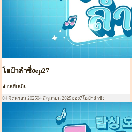
โอป้าลำซิ่งep27
โอ
อ่านเพิ่มเติม
ป้า
เขียน
หมวด
ป้าย
04 มิถุนายน 2025
04 มิถุนายน 2025
ช่อง7
โอป้าลำซิ่ง
ลำ
เมื่อ
หมู่
กำกับ
ซิ่งep27