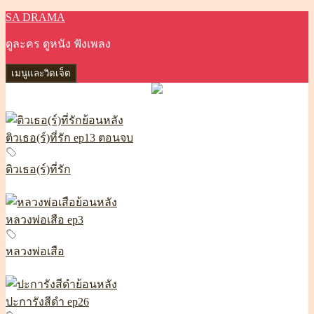
SA DRAMA
ข้าม
ไป
ดูละคร ดูหนัง ฟังเพลง
ยัง
เนื้อหา
เมนูและวิดเจ็ต
ติวเธอ(ร์)ที่รัก ep13 ตอนจบ
ติวเธอ(ร์)ที่รัก
หลวงพ่อเสือ ep3
หลวงพ่อเสือ
ปะการังสีดำ ep26