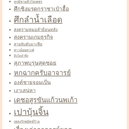
ลูกผู้ชายหัวใจเพชร
ศึกชิงมรดกราชาเป๋าฮื้อ
ศึกลำน้ำเลือด
สงครามหมอลำย้อนหลัง
สงครามเกมธุรกิจ
สายลับดับมาเฟีย
สาวน้อยคาเฟ่
สิงโตลำซิ่ง
สุภาพบุรุษสุดซอย
หกฉากครับอาจารย์
องค์ชายจอมเปิ่น
เงาเสน่หา
เดชอสูรขันแก้วนพเก้า
เปาบุ้นจิ้น
เพลงรักพยัคฆ์ร้าย