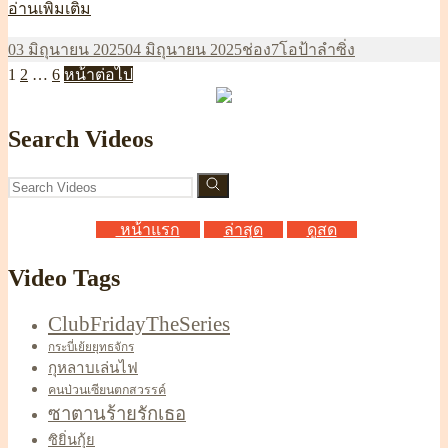
โอ
อ่านเพิ่มเติม
ป้า
เขียน
หมวด
ป้าย
03 มิถุนายน 2025
04 มิถุนายน 2025
ช่อง7
โอป้าลำซิ่ง
ลำ
Posts
เมื่อ
หน้า
หน้า
หน้า
หมู่
กำกับ
1
2
…
6
หน้าต่อไป
ซิ่งep26
pagination
Search Videos
หน้าแรก
ล่าสุด
ดูสด
Video Tags
ClubFridayTheSeries
กระบี่เย้ยยุทธจักร
กุหลาบเล่นไฟ
คนป่วนเซียนตกสวรรค์
ซาตานร้ายรักเธอ
ซิยิ่นกุ้ย