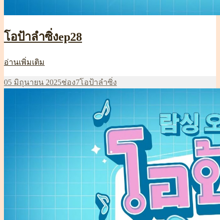
โอป้าลำซิ่งep28
โอ
อ่านเพิ่มเติม
ป้า
เขียน
หมวด
ป้าย
05 มิถุนายน 2025
ช่อง7
โอป้าลำซิ่ง
ลำ
เมื่อ
หมู่
กำกับ
ซิ่งep28