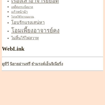
เรื่องเล่าอาจารย์ยอด
เลดี้ทุ่งกระบือบาล
แก้วหน้าม้า
โปรดใช้วิจารณญาณ
โอบรักแรงเสน่หา
โอมเพี้ยงอาจารย์คง
ไม่สิ้นไร้ไฟสวาท
WebLink
ดูทีวี
นิยายอ่านฟรี
ธำมรงค์เอ็นจิเนียริ่ง
Scroll
Up