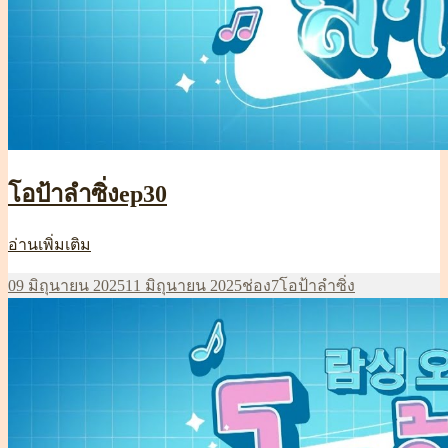
โอป้าลำซิ่งep30
โอ
อ่านเพิ่มเติม
ป้า
เขียน
หมวด
ป้าย
09 มิถุนายน 2025
11 มิถุนายน 2025
ช่อง7
โอป้าลำซิ่ง
ลำ
เมื่อ
หมู่
กำกับ
ซิ่งep30