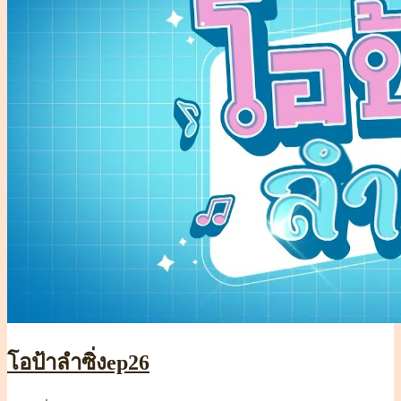
โอป้าลำซิ่งep26