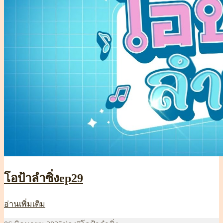
โอป้าลำซิ่งep29
โอ
อ่านเพิ่มเติม
ป้า