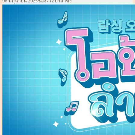
เขียน
หมวด
ป้าย
06 มิถุนายน 2025
ช่อง7
โอป้าลำซิ่ง
ลำ
เมื่อ
หมู่
กำกับ
ซิ่งep29