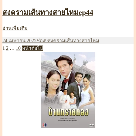
สงครามเส้นทางสายไหมep44
สงคราม
อ่านเพิ่มเติม
เส้น
เขียน
หมวด
ป้าย
24 เมษายน 2025
ช่อง9
สงครามเส้นทางสายไหม
ทาง
Posts
เมื่อ
หน้า
หน้า
หน้า
หมู่
กำกับ
1
2
…
10
หน้าต่อไป
สายไหมep44
pagination