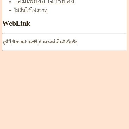
โอมเพี้ยงอาจารย์คง
ไม่สิ้นไร้ไฟสวาท
WebLink
ดูทีวี
นิยายอ่านฟรี
ธำมรงค์เอ็นจิเนียริ่ง
Scroll
Up