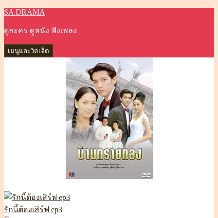
SA DRAMA
ข้าม
ไป
ดูละคร ดูหนัง ฟังเพลง
ยัง
เนื้อหา
เมนูและวิดเจ็ต
รักนี้ต้องเสิร์ฟ ep3