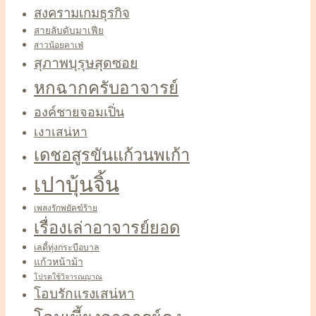
สงครามเกมธุรกิจ
สายลับดับมาเฟีย
สาวน้อยคาเฟ่
สุภาพบุรุษสุดซอย
หกฉากครับอาจารย์
องค์ชายจอมเปิ่น
เงาเสน่หา
เดชอสูรขันแก้วนพเก้า
เปาบุ้นจิ้น
เพลงรักพยัคฆ์ร้าย
เรื่องเล่าอาจารย์ยอด
เลดี้ทุ่งกระบือบาล
แก้วหน้าม้า
โปรดใช้วิจารณญาณ
โอบรักแรงเสน่หา