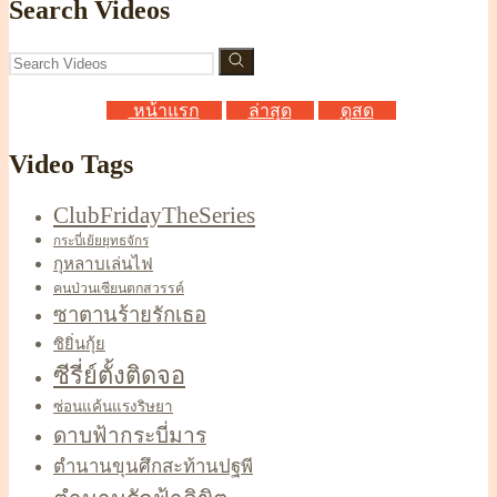
Search Videos
หน้าแรก
ล่าสุด
ดูสด
Video Tags
ClubFridayTheSeries
กระบี่เย้ยยุทธจักร
กุหลาบเล่นไฟ
คนป่วนเซียนตกสวรรค์
ซาตานร้ายรักเธอ
ซิยิ่นกุ้ย
ซีรี่ย์ตั้งติดจอ
ซ่อนแค้นแรงริษยา
ดาบฟ้ากระบี่มาร
ตำนานขุนศึกสะท้านปฐพี