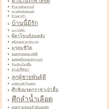
ตำนานรักฟ้าลิขิต
ตำนานอักษรกระบี่
ทรายสีเพลิงย้อนหลัง
บ้านนางรำ
บ้านนี้มีรัก
ปะการังสีดำ
ผีตาโขนย้อนหลัง
พลิกเกมล่าอาชญากร
มรสุมชีวิต
ยอดขุนพลทะลุมิติ
ยอดหญิงจอมทระนง2
รักแท้แม่ไม่ปลื้ม
ลางปริศนา
ลูกผู้ชายพันธุ์ดี
ลูกผู้ชายหัวใจเพชร
ศึกชิงมรดกราชาเป๋าฮื้อ
ศึกลำน้ำเลือด
สงครามหมอลำย้อนหลัง