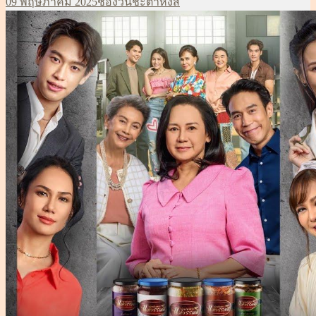
เขียน
หมวด
ป้าย
09 พฤษภาคม 2025
ช่องวัน
ชะตาหงส์
ep38
เมื่อ
หมู่
กำกับ