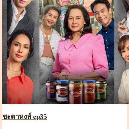
ชะตาหงส์ ep35