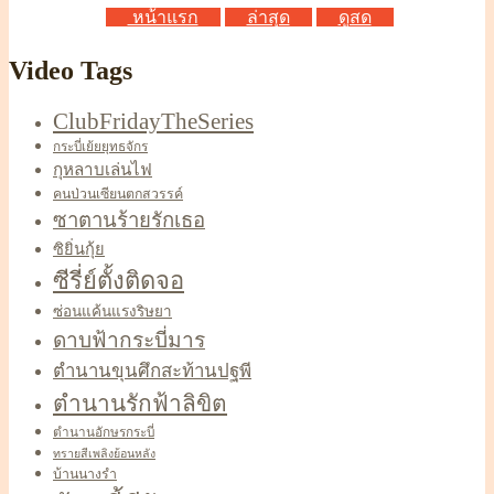
หน้าแรก
ล่าสุด
ดูสด
Video Tags
ClubFridayTheSeries
กระบี่เย้ยยุทธจักร
กุหลาบเล่นไฟ
คนป่วนเซียนตกสวรรค์
ซาตานร้ายรักเธอ
ซิยิ่นกุ้ย
ซีรี่ย์ตั้งติดจอ
ซ่อนแค้นแรงริษยา
ดาบฟ้ากระบี่มาร
ตำนานขุนศึกสะท้านปฐพี
ตำนานรักฟ้าลิขิต
ตำนานอักษรกระบี่
ทรายสีเพลิงย้อนหลัง
บ้านนางรำ