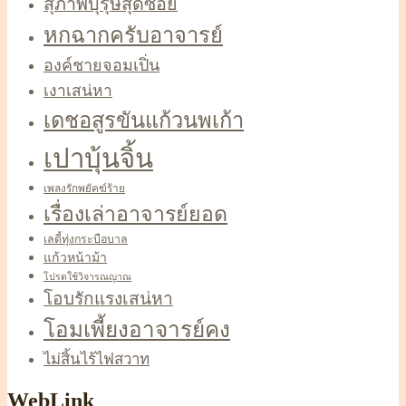
สุภาพบุรุษสุดซอย
หกฉากครับอาจารย์
องค์ชายจอมเปิ่น
เงาเสน่หา
เดชอสูรขันแก้วนพเก้า
เปาบุ้นจิ้น
เพลงรักพยัคฆ์ร้าย
เรื่องเล่าอาจารย์ยอด
เลดี้ทุ่งกระบือบาล
แก้วหน้าม้า
โปรดใช้วิจารณญาณ
โอบรักแรงเสน่หา
โอมเพี้ยงอาจารย์คง
ไม่สิ้นไร้ไฟสวาท
WebLink