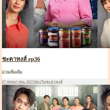
ชะตาหงส์ ep36
ชะตา
อ่านเพิ่มเติม
หงส์
เขียน
หมวด
ป้าย
07 พฤษภาคม 2025
ช่องวัน
ชะตาหงส์
ep36
เมื่อ
หมู่
กำกับ