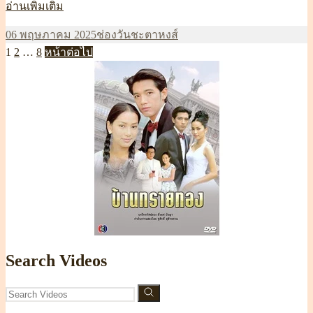
ชะตา
อ่านเพิ่มเติม
หงส์
เขียน
หมวด
ป้าย
06 พฤษภาคม 2025
ช่องวัน
ชะตาหงส์
ep35
Posts
เมื่อ
หน้า
หน้า
หน้า
หมู่
กำกับ
1
2
…
8
หน้าต่อไป
pagination
Search Videos