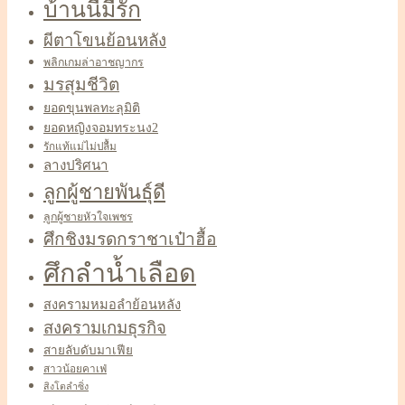
บ้านนี้มีรัก
ผีตาโขนย้อนหลัง
พลิกเกมล่าอาชญากร
มรสุมชีวิต
ยอดขุนพลทะลุมิติ
ยอดหญิงจอมทระนง2
รักแท้แม่ไม่ปลื้ม
ลางปริศนา
ลูกผู้ชายพันธุ์ดี
ลูกผู้ชายหัวใจเพชร
ศึกชิงมรดกราชาเป๋าฮื้อ
ศึกลำน้ำเลือด
สงครามหมอลำย้อนหลัง
สงครามเกมธุรกิจ
สายลับดับมาเฟีย
สาวน้อยคาเฟ่
สิงโตลำซิ่ง