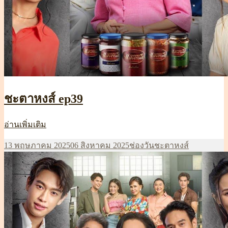
ชะตาหงส์ ep39
ชะตา
อ่านเพิ่มเติม
หงส์
เขียน
หมวด
ป้าย
13 พฤษภาคม 2025
06 สิงหาคม 2025
ช่องวัน
ชะตาหงส์
ep39
เมื่อ
หมู่
กำกับ