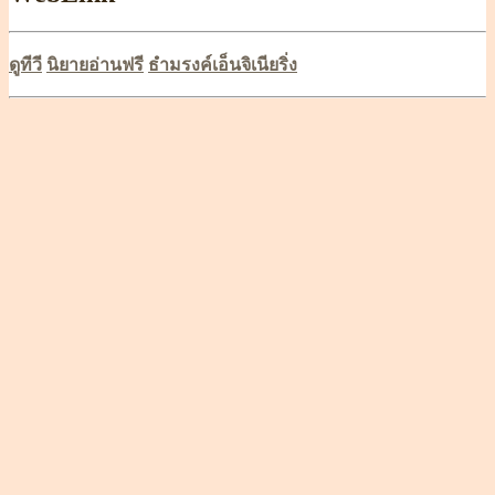
ดูทีวี
นิยายอ่านฟรี
ธำมรงค์เอ็นจิเนียริ่ง
Scroll
Up