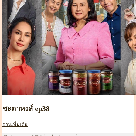
ชะตาหงส์ ep38
ชะตา
อ่านเพิ่มเติม
หงส์