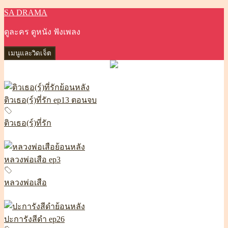
SA DRAMA
ข้าม
ไป
ดูละคร ดูหนัง ฟังเพลง
ยัง
เนื้อหา
เมนูและวิดเจ็ต
ติวเธอ(ร์)ที่รัก ep13 ตอนจบ
ติวเธอ(ร์)ที่รัก
หลวงพ่อเสือ ep3
หลวงพ่อเสือ
ปะการังสีดำ ep26