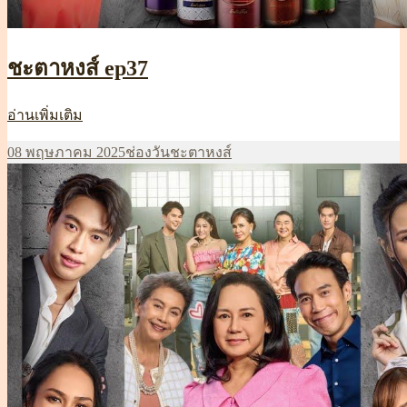
ชะตาหงส์ ep37
ชะตา
อ่านเพิ่มเติม
หงส์
เขียน
หมวด
ป้าย
08 พฤษภาคม 2025
ช่องวัน
ชะตาหงส์
ep37
เมื่อ
หมู่
กำกับ