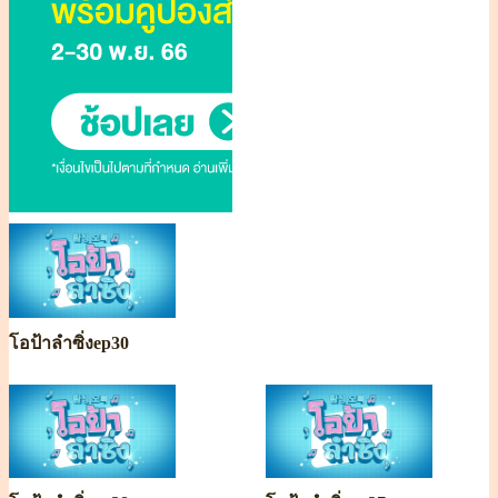
โอป้าลำซิ่งep30