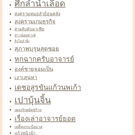
ศึกลำน้ำเลือด
สงครามหมอลำย้อนหลัง
สงครามเกมธุรกิจ
สายลับดับมาเฟีย
สาวน้อยคาเฟ่
สิงโตลำซิ่ง
สุภาพบุรุษสุดซอย
หกฉากครับอาจารย์
องค์ชายจอมเปิ่น
เงาเสน่หา
เดชอสูรขันแก้วนพเก้า
เปาบุ้นจิ้น
เพลงรักพยัคฆ์ร้าย
เรื่องเล่าอาจารย์ยอด
เลดี้ทุ่งกระบือบาล
แก้วหน้าม้า