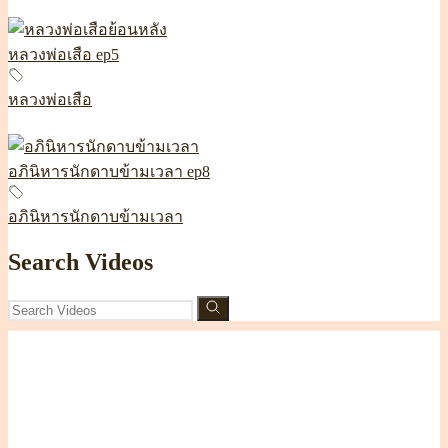
หลวงพ่อเสือ ep5
หลวงพ่อเสือ
อภินิหารนักดาบข้ามเวลา ep8
อภินิหารนักดาบข้ามเวลา
Search Videos