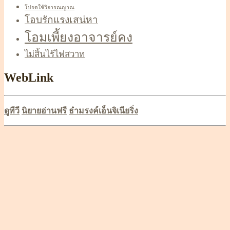
โปรดใช้วิจารณญาณ
โอบรักแรงเสน่หา
โอมเพี้ยงอาจารย์คง
ไม่สิ้นไร้ไฟสวาท
WebLink
ดูทีวี
นิยายอ่านฟรี
ธำมรงค์เอ็นจิเนียริ่ง
Scroll
Up