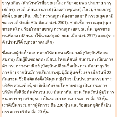
จารุเสถียร (คำนำหน้าชื่อขณะนั้น; ภริยาจอมพล ประภาส จารุ
เสถียร), เรวดี เทียนประภาส (น้องสาวคุณหญิงไสว), ร้อยเอกชู
ศักดิ์ บุณยกะลิน, เฑียร์ กรรณสูต (น้องชายสุชาติ กรรณสูต สามี
ของเรวดี ซึ่งเสียชีวิตตั้งแต่ พ.ศ. 2501), ชาติเชื้อ กรรณสูต (บุตร
ชายคนโต), ร้อยโทชายชาญ กรรณสูต (ยศขณะนั้น; บุตรชาย
คนที่สอง เปลี่ยนมาใช้นามสกุลฝ่ายแม่ เมื่อ พ.ศ. 2517) และสุราง
ค์ เปรมปรีดิ์ (บุตรสาวคนเล็ก)
ซึ่งคณะผู้ก่อตั้งมอบหมายให้สมภพ ศรีสมวงศ์ (ปัจจุบันชื่อสห
สมภพ) เป็นผู้ยื่นขอจดทะเบียนบริคณห์สนธิ กับกรมทะเบียนการ
ค้า กระทรวงพาณิชย์ (ปัจจุบันเปลี่ยนชื่อเป็น กรมพัฒนาธุรกิจ
การค้า) จากนั้นมีการเรียกประชุมผู้ถือหุ้นครั้งแรก เมื่อวันที่ 22
กันยายน ซึ่งมีมติแต่งตั้งให้คุณหญิงไสว เป็นประธานกรรมการ
บริษัท ส่วนเฑียร์, ชาติเชื้อกับร้อยโทชายชาญ เป็นกรรมการ
บริษัท ทั้งสี่ถือหุ้นจำนวน 100 หุ้นเท่ากัน, ชวน รัตนรักษ์ ผู้บริหาร
ธนาคารกรุงศรีอยุธยา เป็นรองประธานกรรมการ ถือ 50 หุ้น,
เรวดีเป็นกรรมการผู้จัดการ ถือ 230 หุ้น และร้อยเอกชูศักดิ์ เป็น
กรรมการบริษัท ถือ 20 หุ้น