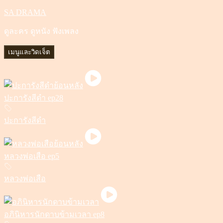
SA DRAMA
ข้าม
ไป
ดูละคร ดูหนัง ฟังเพลง
ยัง
เนื้อหา
เมนูและวิดเจ็ต
ปะการังสีดำ ep28
ปะการังสีดำ
หลวงพ่อเสือ ep5
หลวงพ่อเสือ
อภินิหารนักดาบข้ามเวลา ep8