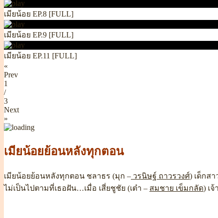
เมียน้อย EP.8 [FULL]
เมียน้อย EP.9 [FULL]
เมียน้อย EP.11 [FULL]
«
Prev
1
/
3
Next
»
เมียน้อยย้อนหลังทุกตอน
เมียน้อยย้อนหลังทุกตอน ชลาธร (มุก –
วรนิษฐ์ ถาวรวงศ์
) เด็กสา
ไม่เป็นไปตามที่เธอฝัน…เมื่อ เสี่ยชูชัย (เต๋า –
สมชาย เข็มกลัด
) เจ