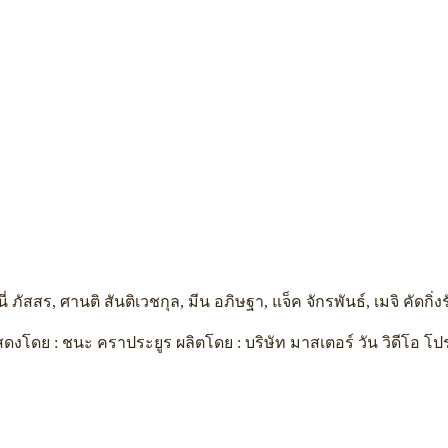
นนี่ ภัสสร, ศานติ สันติเวชกุล, มีน อภิษฐา, แจ็ค จักรพันธ์, เมจิ คัด
งโดย : ชนะ คราประยูร ผลิตโดย : บริษัท มาสเตอร์ วัน วิดีโอ โปร