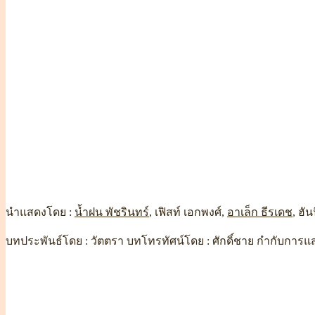
นำแสดงโดย :
น้ำฝน พัชรินทร์
, เฟิสท์ เอกพงศ์,
อาเล็ก ธีรเดช
, ฮั
บทประพันธ์โดย : วัตตรา บทโทรทัศน์โดย : ศักดิ์ชาย กำกับการแสด