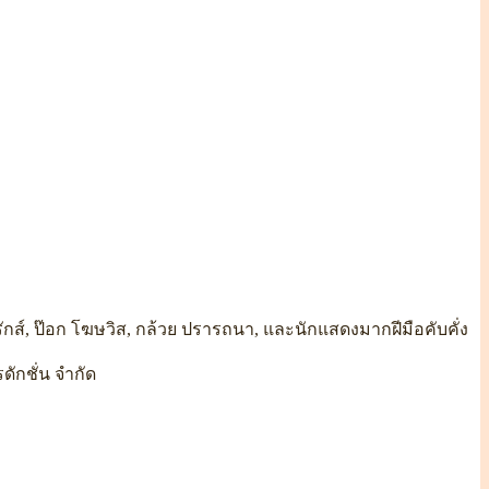
กิ่งรักส์, ป๊อก โฆษวิส, กล้วย ปรารถนา, และนักแสดงมากฝีมือคับคั่ง
ดักชั่น จำกัด