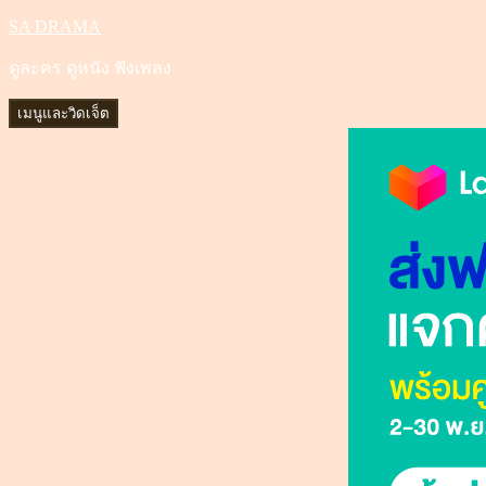
SA DRAMA
ข้าม
ไป
ดูละคร ดูหนัง ฟังเพลง
ยัง
เนื้อหา
เมนูและวิดเจ็ต