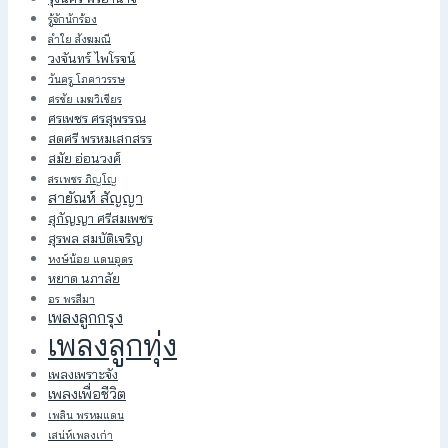
รู้จักนักร้อง
ลำใย สังฆมณี
วงจันทร์ ไพโรจน์
วันครู โภคาวรรษ
ศรชัย เมฆวิเชียร
ศรเพชร ศรสุพรรณ
สดศรี พรหมเสกสรร
สมัย อ่อนวงศ์
สรเพชร ภิญโญ
สายัณห์ สัญญา
สุกัญญา ศรีสมเพชร
สุรพล สมบัติเจริญ
หงษ์น้อย แดนอุดร
หยาด นภาลัย
อร พรสีมา
เพลงลูกกรุง
เพลงลูกทุ่ง
เพลงเพราะจัง
เพลงเพื่อชีวิต
เพลิน พรหมแดน
เสน่ห์เพลงเก่า