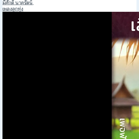
มีศักดิ์ นาครัตน์
,
เพลงลูกทุ่ง