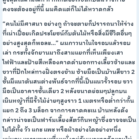
คงจะต้องอยู่ที่นี้ ผมคิดแต่ก็ไม่ได้หวาดกลัว
“คนไม่มีศาสนา อย่างกู ถ้าจะตายก็ปรารถนาให้ร่าง
ที่เน่าเปื่อยเกิดประโยชน์กับต้นไม้หรือสิ่งมีชีวิตอื่นๆ
อย่างสูงสุดก็พอละ…” ผมภาวนาในใจรอบแล้วรอบ
เล่า กระทั้งจักยานมาถึงสามแยกที่เห็นเพียงเสา
ไฟฟ้าและป้ายสีเหลืองคาดดำบอกทางเลี้ยวซ้ายและ
ขวาที่ปักไหล่ทางฝั่งตรงข้าม ซ้ายมือเป็นบ้านสีขาว 2
ชั้นมีแนวต้นสนต่างพันธ์จากที่นี้เป็นแนวรั้วรอบ ขวา
มือเป็นอาคารชั้นเดียว 2 หลังขนาดย่อมๆปลูกบน
เนินหญ้าที่มีรั้วไม้ง่ายๆสูงราว 1 เมตรหรือต่ำกว่ากั้น
แยก 2 ถึง 3 บล็อก จากการคาดคะเน บ้านหลังดัง
กล่าวน่าจะเป็นฟาร์มเลี้ยงสัตว์กินหญ้าซึ่งอาจจะเป็น
ไปได้ทั้ง วัว แกะ แพะ หรือม้าอย่างใดอย่างหนึ่ง