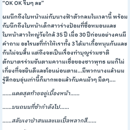
“OK OK รีบๆ ละ”
ผมนึกถึงใบหน้าแม่กับนางฟ้าตัวกลมในเวลานี้ พร้อม
กับนึกถึงใบหน้าเด็กสาวร่างป้อมที่ชื่อหมอนและ
ใบหน้าสาวใหญ่วัยใกล้ 35 ปี เมื่อ 30 ปีก่อนอย่างคนมี
คำถาม อะไรนะที่ทำให้เราทั้ง 3 ได้มาเกื้อหนุนกันและ
กันไม่จบสิ้น แต่ถึงจะเป็นเรื่องทำบุญร่วมชาติ
ตักบาตรร่วมขันตามความเชื่อของชาวพุทธ ผมก็ไม่
เกี่ยงที่จะยินดีและโอนผ่อนตาม…มีพวกนางแล้วผม
รู้สึกอบอุ่นเท่านี้ก็มากพอแล้วกับคนมัวๆ มืดๆ….
……แดดสุดท้ายอยู่เบื้องหน้า……
……บนถนนที่ข้ากำลังไป……
……สลับเงาป่าสนและเมเปิ้ลหลากสี……