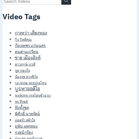
Video Tags
กาเหว่า เสียงทอง
กุ้ง กิตติคุณ
ก้องเพชร แก่นนคร
คนด่านเกวียน
ชาย เมืองสิงห์
ดาวฤกษ์ เรวดี
ทูล ทองใจ
น้องนุช ดวงชีวัน
บุญธรรม พระประโทน
บูรพาออดิโอ
พงษ์เทพ กระโดนชำนาญ
พร ภิรมย์
ฟังทั้งชุด
มีศักดิ์ นาครัตน์
ยอดรัก สลักใจ
ยุพิน แพรทอง
รวมนักร้อง
รุ่งนคร พรอำนาจ