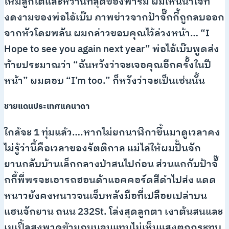
ใหม่ลูกโตและหวานที่สุดของฟาร์ม ผมเห็นน้ำใจที่
งดงามของพ่อไอ้เบ๊บ ภาพข่าวจากป้าจั๊กกี้ถูกลบออก
จากหัวโดยพลัน ผมกล่าวขอบคุณไว้ล่วงหน้า… “I
Hope to see you again next year” พ่อไอ้เบ๊บพูดส่ง
ท้ายประมาณว่า “ฉันหวังว่าจะเจอคุณอีกครั้งในปี
หน้า” ผมตอบ “I’m too.” ก็หวังว่าจะเป็นเช่นนั้น
ชายแดนประเทศแคนาดา
ใกล้จะ 1 ทุ่มแล้ว….หากไม่ยกนาฬิกาขึ้นมาดูเวลาคง
ไม่รู้ว่านี้คือเวลาของรัตติกาล แม่ไล่ให้ผมปั้นจัก
ยานกลับบ้านเล็กกลางป่าสนไปก่อน ส่วนแกกับป้าจั๊
กกี้พี่พรจะเอารถฮอนด้าแอคคอร์ดสีดำไปส่ง แดด
หนาวยังคงหนาวจนเจ็บหลังมือที่เปลือยเปล่าบน
แฮนจักยาน ถนน 232St. โล่งสุดลูกตา เงาต้นสนและ
เมเปิ้ลสูงพาดข้ามถนนจนแทบไม่เห็นแสงตกกระทบ