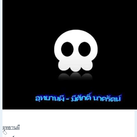
อุทยานผี