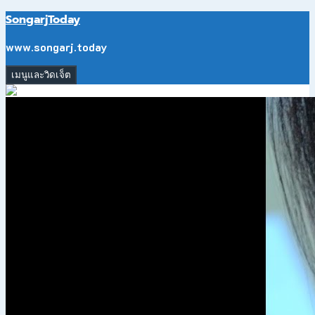
ข้าม
SongarjToday
ไป
ยัง
www.songarj.today
เนื้อหา
เมนูและวิดเจ็ต