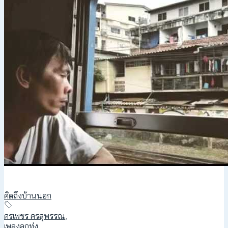
คิดถึงบ้านนอก
ศรเพชร ศรสุพรรณ
,
เพลงลูกทุ่ง