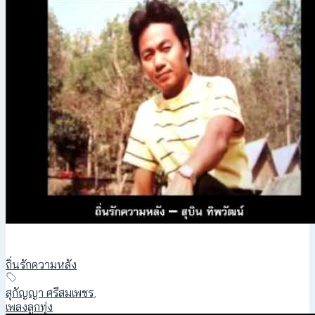
ถิ่นรักความหลัง
สุกัญญา ศรีสมเพชร
,
เพลงลูกทุ่ง