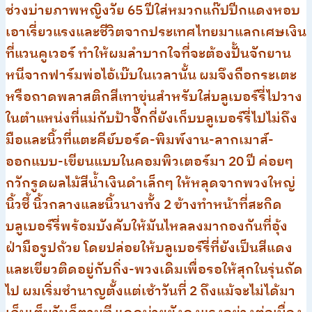
ช่วงบ่ายภาพหญิงวัย 65 ปีใส่หมวกแก๊ปปีกแดงหอบ
เอาเรี่ยวแรงและชีวิตจากประเทศไทยมาแลกเศษเงิน
ที่แวนคูเวอร์ ทำให้ผมลำบากใจที่จะต้องปั้นจักยาน
หนีจากฟาร์มพ่อไอ้เบ๊บในเวลานั้น ผมจึงถือกระเตะ
หรือถาดพลาสติกสีเทาขุ่นสำหรับใส่บลูเบอร์รี่ไปวาง
ในตำแหน่งที่แม่กับป้าจั๊กกี่ยังเก็บบลูเบอร์รี่ไปไม่ถึง
มือและนิ้วที่แตะคีย์บอร์ด-พิมพ์งาน-ลากเมาส์-
ออกแบบ-เขียนแบบในคอมพิวเตอร์มา 20 ปี ค่อยๆ
กวักรูดผลไม้สีน้ำเงินดำเล็กๆ ให้หลุดจากพวงใหญ่
นิ้วชี้ นิ้วกลางและนิ้วนางทั้ง 2 ข้างทำหน้าที่สะกิด
บลูเบอร์รี่พร้อมบังคับให้มันไหลลงมากองกันที่อุ้ง
ฝ่ามือรูปถ้วย โดยปล่อยให้บลูเบอร์รี่ที่ยังเป็นสีแดง
และเขียวติดอยู่กับกิ่ง-พวงเดิมเพื่อรอให้สุกในรุ่นถัด
ไป ผมเริ่มชำนาญตั้งแต่เช้าวันที่ 2 ถึงแม้จะไม่ได้มา