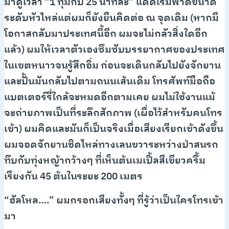
มาดูเวลา “1 ทุ่มกับ 25 นาทีละ” แดดเริ่มพาดขนาด
ระดับหัวไหล่แต่ผมก็ยังยืนคิดต่อ ณ จุดเดิม (หากมี
โอกาสกลับมาประเทศนี้อีก ผมจะไม่กลัวสิ่งใดอีก
แล้ว) ผมให้เวลาตัวเองซึมซับบรรยากาศของประเทศ
ในเขตหนาวจนรู้สึกอิ่ม ก่อนจะเดินกลับไปยังจักยาน
และปั้นมันกลับไปตามถนนเส้นเดิม โทรศัพท์มือถือ
แบตเตอร์รี่ใกล้จะหมดอีกตามเคย ผมไม่ใช้งานแม้
จะถ่ายภาพเป็นที่ระลึกสักภาพ (เผื่อไว้สำหรับคนโทร
เข้า) ผมคิดและมันก็เป็นจริงเมื่อเสียงเรียกเข้าดังขึ้น
ผมจอดจักยานชิดไหล่ทางเลนขวาระหว่างป่าสนรก
ทึบกับทุ่งหญ้ากว้างๆ ที่เห็นต้นเมเปิ้ลสีเขียวครึ้ม
เรียงกัน 45 ต้นในระยะ 200 เมตร
“ฮัลโหล….” ผมกรอกเสียงทั้งๆ ที่รู้ว่าเป็นใครโทรเข้า
มา