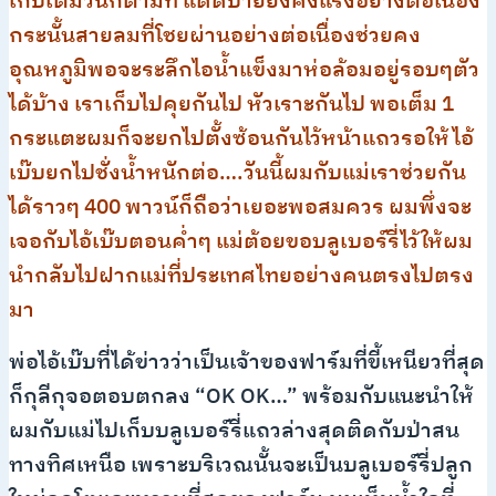
เก็บเต็มวันก็ตามที แดดบ่ายยังคงแรงอย่างต่อเนื่อง
กระนั้นสายลมที่โชยผ่านอย่างต่อเนื่องช่วยคง
อุณหภูมิพอจะระลึกไอน้ำแข็งมาห่อล้อมอยู่รอบๆตัว
ได้บ้าง เราเก็บไปคุยกันไป หัวเราะกันไป พอเต็ม 1
กระแตะผมก็จะยกไปตั้งซ้อนกันไว้หน้าแถวรอให้ไอ้
เบ๊บยกไปชั่งน้ำหนักต่อ….วันนี้ผมกับแม่เราช่วยกัน
ได้ราวๆ 400 พาวน์ก็ถือว่าเยอะพอสมควร ผมพึ่งจะ
เจอกับไอ้เบ๊บตอนค่ำๆ แม่ต้อยขอบลูเบอร์รี่ไว้ให้ผม
นำกลับไปฝากแม่ที่ประเทศไทยอย่างคนตรงไปตรง
มา
พ่อไอ้เบ๊บที่ได้ข่าวว่าเป็นเจ้าของฟาร์มที่ขี้เหนียวที่สุด
ก็กุลีกุจอตอบตกลง “OK OK…” พร้อมกับแนะนำให้
ผมกับแม่ไปเก็บบลูเบอร์รี่แถวล่างสุดติดกับป่าสน
ทางทิศเหนือ เพราะบริเวณนั้นจะเป็นบลูเบอร์รี่ปลูก