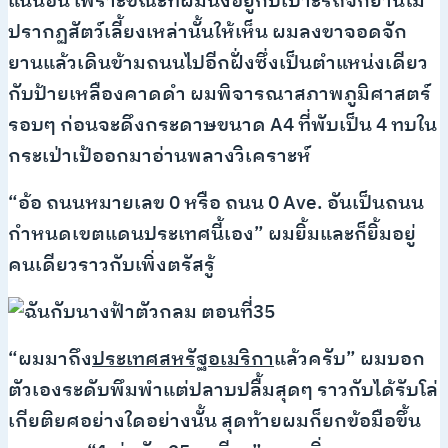
แน่นอน เพราะขณะที่ผมนั่งอยู่กับเบาะรถจักยานไม่
ปรากฏสัตว์เลี้ยงเหล่านั้นให้เห็น ผมลงขาจอดจัก
ยานแล้วเดินข้ามถนนไปอีกฝั่งซึ่งเป็นตำแหน่งเดียว
กับป้ายเหลืองคาดดำ ผมพิจารณาสภาพภูมิศาสตร์
รอบๆ ก่อนจะดึงกระดาษขนาด A4 ที่พับเป็น 4 ทบใน
กระเป่าเป้ออกมาอ่านพลางวิเคราะห์
“อ้อ ถนนหมายเลข 0 หรือ ถนน 0 Ave. อันเป็นถนน
กำหนดเขตแดนประเทศนี้เอง” ผมยิ้มและก็ยิ้มอยู่
คนเดียวราวกับเพิ่งตรัสรู้
“ผมมาถึง
ประเทศสหรัฐอเมริกา
แล้วครับ” ผมบอก
ตัวเองระดับพึมพำแต่ปลาบปลื้มสุดๆ ราวกับได้รับโล่
เกียติยศอย่างใดอย่างนั้น สุดท้ายผมก็ยกข้อมือขึ้น