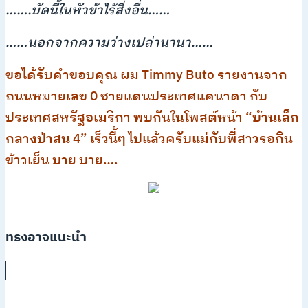
…….บัดนี้ในหัวข้าไร้สิ่งอื่น……
……นอกจากความว่างเปล่านานา……
ขอได้รับคำขอบคุณ ผม Timmy Buto รายงานจาก
ถนนหมายเลข 0 ชายแดนประเทศแคนาดา กับ
ประเทศสหรัฐอเมริกา พบกันในโพสต์หน้า “บ้านเล็ก
กลางป่าสน 4” เร็วนี้ๆ ไปแล้วครับแม่กับพี่สาวรอกิน
ข้าวเย็น บาย บาย….
ทรงอาจแนะนำ