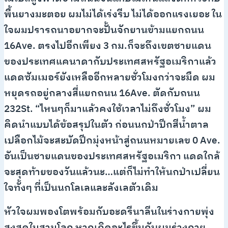
พื้นยางมะตอย ผมไม่ได้เร่งรีบ ไม่ได้ออกแรงเยอะ ใน
ใจผมปรารถนาอยากจะปั้นจักยานข้ามแยกถนน
16Ave. ตรงไปอีกเพียง 3 กม.ก็จะถึงเขตชายแดน
ของประเทศแคนาดากับประเทศสหรัฐอเมริกาแล้ว
แดดซัมเมอร์ยังเหลืออีกหลายชั่วโมงกว่าจะมืด ผม
หยุดรถอยู่กลางสี่แยกถนน 16Ave. ตัดกับถนน
232St. “ไหนๆก็มาแล้วคงใช้เวลาไม่ถึงชั่วโมง” ผม
คิดนำแบบได้ข้อสรุปในตัว ก่อนนกป่าปีกสีน้ำตาล
เปลือกไม้จะสะบัดปีกมุ่งหน้าสู่ถนนหมายเลข 0 Ave.
อันเป็นชายแดนของประเทศสหรัฐอเมริกา แดดใกล้
จะสุดท้ายของวันแล้วนะ…แต่ก็ไม่ทำให้นกป่าเปลี่ยน
ใจทั้งๆ ที่เป็นนกโลเลและลังเลตัวเดิม
หัวใจผมพองโตพร้อมกับอะดรีนาลีนในร่างกายพุ่ง
สูงสุดในสามโลก หากเกิดอะไรขึ้นกับผมร่างกาย